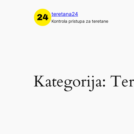
Skoči
do
teretana24
sadržaja
Kontrola pristupa za teretane
Kategorija:
Ter