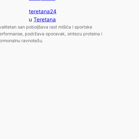
teretana24
u
Teretana
valitetan san poboljšava rast mišića i sportske
erformanse, podržava oporavak, sintezu proteina i
ormonalnu ravnotežu.