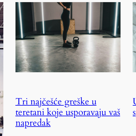
Tri najčešće greške u
teretani koje usporavaju vaš
napredak