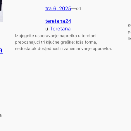
tra 6, 2025
—
od
teretana24
K
u
Teretana
p
Izbjegnite usporavanje napretka u teretani
h
prepoznajući tri ključne greške: loša forma,
a
nedostatak dosljednosti i zanemarivanje oporavka.
og