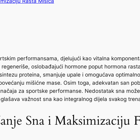
mizaciju Rasta Mišića
rtskim performansama, djelujući kao vitalna komponenta 
 regeneriše, oslobađajući hormone poput hormona rasta, 
a sintezu proteina, smanjuje upale i omogućava optimaln
 povećanju mišićne mase. Osim toga, adekvatan san pobol
g značaja za sportske performanse. Nedostatak sna može 
aglašava važnost sna kao integralnog dijela svakog tre
šanje Sna i Maksimizaciju F