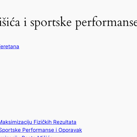
išića i sportske performans
eretana
Maksimizaciju Fizičkih Rezultata
Sportske Performanse i Oporavak