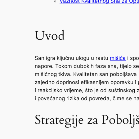
Važnost Kvalitetnog Sna za Opti
Uvod
San igra ključnu ulogu u rastu
mišića
i spo
napore. Tokom dubokih faza sna, tijelo se
mišićnog tkiva. Kvalitetan san poboljšav
zajedno doprinosi efikasnijem oporavku i
i reakcijsko vrijeme, što je od suštinsko
i povećanog rizika od povreda, čime se n
Strategije za Pobolj