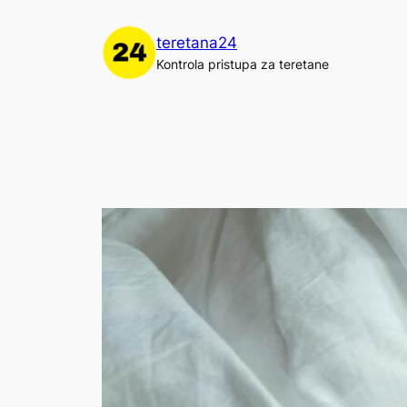
Skoči
do
teretana24
sadržaja
Kontrola pristupa za teretane