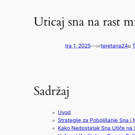
Uticaj sna na rast m
tra 1, 2025
—
teretana24
u
T
od
Sadržaj
Uvod
Strategije za Poboljšanje Sna i 
Kako Nedostatak Sna Utiče na 