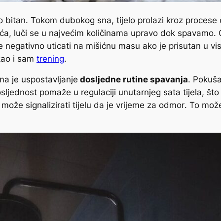
ko bitan. Tokom dubokog sna, tijelo prolazi kroz procese 
išića, luči se u najvećim količinama upravo dok spavamo.
O
e negativno uticati na mišićnu masu ako je prisutan u v
kao i sam
trening
.
na je uspostavljanje
dosljedne rutine spavanja
. Pokuša
ljednost pomaže u regulaciji unutarnjeg sata tijela, što
može signalizirati tijelu da je vrijeme za odmor
. To može