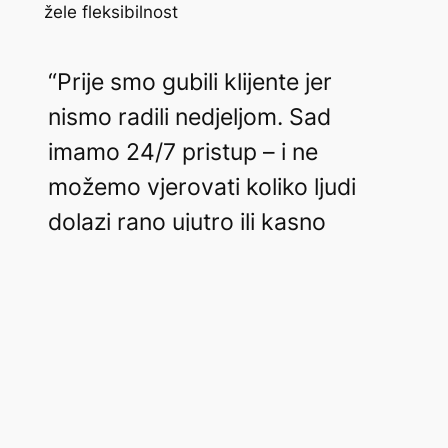
žele fleksibilnost
“Prije smo gubili klijente jer
nismo radili nedjeljom. Sad
imamo 24/7 pristup – i ne
možemo vjerovati koliko ljudi
dolazi rano ujutro ili kasno
navečer.”
— Vlasnik teretane u Zagrebu
Želite da članarine i pristup