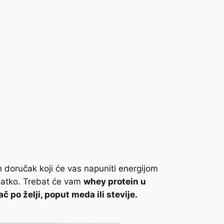
n doručak koji će vas napuniti energijom
 glatko. Trebat će vam
whey protein u
č po želji, poput meda ili stevije.