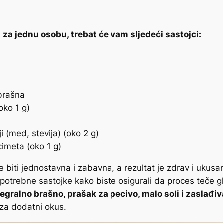
za jednu osobu, trebat će vam sljedeći sastojci:
 brašna
oko 1 g)
i (med, stevija) (oko 2 g)
i cimeta (oko 1 g)
biti jednostavna i zabavna, a rezultat je zdrav i ukusa
ve potrebne sastojke kako biste osigurali da proces teče
tegralno brašno, prašak za pecivo, malo soli i zaslađiva
za dodatni okus.