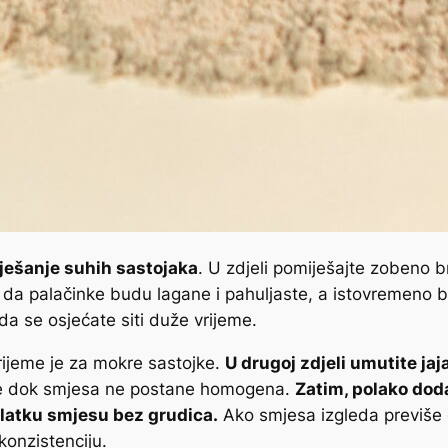
iješanje suhih sastojaka
. U zdjeli pomiješajte zobeno b
a da palačinke budu lagane i pahuljaste, a istovremeno 
da se osjećate siti duže vrijeme.
rijeme je za mokre sastojke.
U drugoj zdjeli umutite jaja
te dok smjesa ne postane homogena.
Zatim, polako dod
glatku smjesu bez grudica.
Ako smjesa izgleda previše g
konzistenciju.