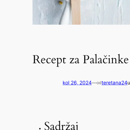
Recept za Palačink
kol 26, 2024
—
teretana24
od
Sadržaj