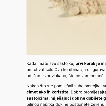
Kada imate sve sastojke,
prvi korak je m
prstohvat soli. Ova kombinacija osigurav
odličan izvor vlakana, što će vam pomoći 
Nakon što ste pomiješali suhe sastojke, v
cimet ako ih koristite
. Dobro promiješaj
sastojcima, miješajući dok ne dobijete 
biljnog napitka dok ne postignete željenu 