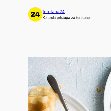
Skoči
do
teretana24
sadržaja
Kontrola pristupa za teretane