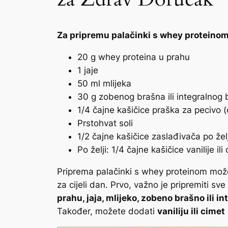
Za pripremu palačinki s whey proteinom 
20 g whey proteina u prahu
1 jaje
50 ml mlijeka
30 g zobenog brašna ili integralnog
1/4 čajne kašičice praška za pecivo (
Prstohvat soli
1/2 čajne kašičice zaslađivača po želj
Po želji: 1/4 čajne kašičice vanilije il
Priprema palačinki s whey proteinom može 
za cijeli dan. Prvo, važno je pripremiti s
prahu, jaja, mlijeko, zobeno brašno ili in
Također, možete dodati
vaniliju ili cimet