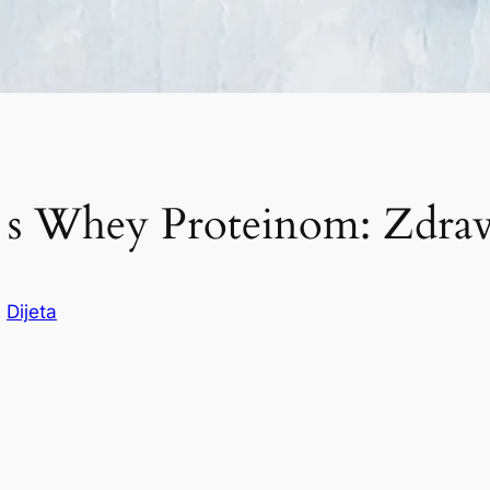
e s Whey Proteinom: Zdra
u
Dijeta